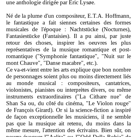
une anthologie dirigée par Eric Lysøe.
Né de la plume d'un compositeur, E.T.A. Hoffmann,
le fantastique a fait siennes certaines des formes
musicales de l'époque : Nachtstücke (Nocturnes),
Fantasiestücke (Fantaisies). Il a pu ainsi, par juste
retour des choses, inspirer les oeuvres les plus
représentatives de la musique romantique et post-
romantique ("Symphonie fantastique", "Nuit sur le
mont Chauve", "Danse macabre", etc.).
Ce va-et-vient entre les arts explique que bon nombre
de personnages soient plus ou moins directement liés
au monde musical : compositeurs, cantatrices,
violonistes, pianistes ou interprètes divers, ou même
instruments extraordinaires ("La Cithare nue" de
Shan Sa ou, du côté du cinéma, "Le Violon rouge"
de François Girard). Or si la science-fiction a inspiré
de façon exceptionnelle les musiciens, il ne semble
pas que la musique ait retenu, du moins dans la
même mesure, l'attention des écrivains. Bien sûr, on
pourra évoquer l'"Aelita" ou l'"Odd Della Robia" de