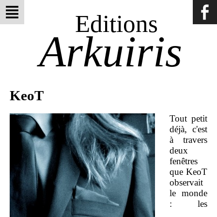
Editions
Arkuiris
KeoT
Tout petit
déjà, c'est
à travers
deux
fenêtres
que KeoT
observait
le monde
: les