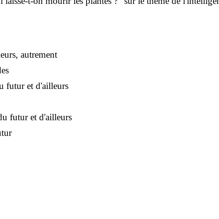
laisse-t-on mourir les plantes ?" sur le thème de l'intellige
leurs, autrement
des
 futur et d'ailleurs
u futur et d'ailleurs
utur