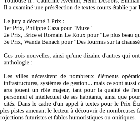
Toulouse II : Catherine Aventin, Henri Desbois, Emman
Il a examiné une présélection de textes courts établie pa
Le jury a décerné 3 Prix :
1er Prix, Philippe Caza pour "Muze"
2e Prix, Brice et Romain Le Roux pour "Le plus beau q
3e Prix, Wanda Banach pour "Des fourmis sur la chaussé
Ces trois nouvelles, ainsi qu'une dizaine d'autres qui on
anthologie :
Les villes nécessitent de nombreux éléments opérati
infrastructures, systèmes de gestion... mais ce sont aussi 
arts jouent un rôle majeur, tant pour la qualité de l'
personnel et intellectuel de ses habitants, ainsi que pou
cités. Dans le cadre d'un appel à textes pour le Prix Éc
ples pistes amenant le lecteur à découvrir de nombreuses fac
 projections futuristes et fables humoristiques ou oniriques.