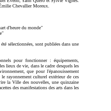
uel Eveno, Yann Quero et Sylvie Vignes.
r Émilie Chevallier Moreux.
uart d'heure du monde"
e"
t été sélectionnées, sont publiées dans une
onnels pour fonctionner : équipements,
des lieux de vie, dans le cadre desquels les
environnement, que pour l'épanouissement
r le rayonnement culturel extérieur de ces
rire la Ville des nouvelles, une quinzaine
ettes des manifestations des arts dans les