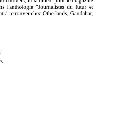
d sur l'univers, notamment pour le magazine
s l'anthologie "Journalistes du futur et
sont à retrouver chez Otherlands, Gandahar,
s
rs