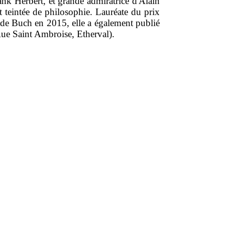
k Herbert, et grande admiratrice d'Alain
 teintée de philosophie. Lauréate du prix
e de Buch en 2015, elle a également publié
Rue Saint Ambroise, Etherval).