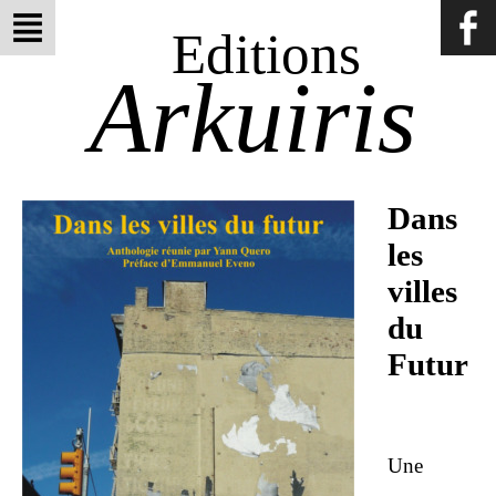
Editions
Arkuiris
Dans
les
villes
du
Futur
Une