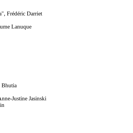
", Frédéric Darriet
laume Lanuque
. Bhutia
 Anne-Justine Jasinski
in