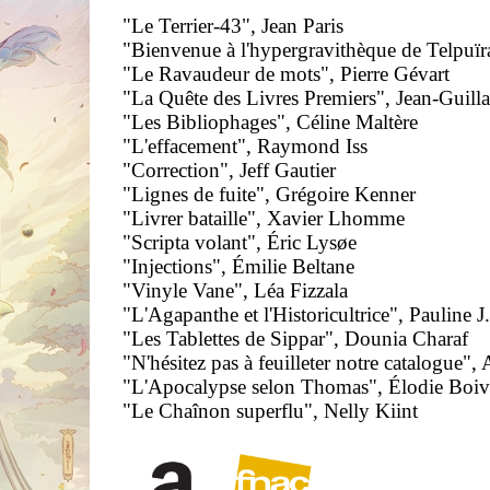
"Le Terrier-43", Jean Paris
"Bienvenue à l'hypergravithèque de Telpuïra
"Le Ravaudeur de mots", Pierre Gévart
"La Quête des Livres Premiers", Jean-Guil
"Les Bibliophages", Céline Maltère
"L'effacement", Raymond Iss
"Correction", Jeff Gautier
"Lignes de fuite", Grégoire Kenner
"Livrer bataille", Xavier Lhomme
"Scripta volant", Éric Lysøe
"Injections", Émilie Beltane
"Vinyle Vane", Léa Fizzala
"L'Agapanthe et l'Historicultrice", Pauline J
"Les Tablettes de Sippar", Dounia Charaf
"N'hésitez pas à feuilleter notre catalogue",
"L'Apocalypse selon Thomas", Élodie Boiv
"Le Chaînon superflu", Nelly Kiint