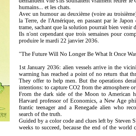
demandent vite s'ils souhaitent vraiment retirer le 
humains... et les chats.
Avec un humour au deuxième (voire au troisième) 
la Terre, de l'Amérique, en passant par le Japon e
trame, sachant que la solution pourrait bien venir 
Ils n'ont cependant que trois semaines pour comp
produire le mardi 22 janvier 2036.
"The Future Will No Longer Be What It Once Wa
1st January 2036: alien vessels arrive in the vici
warming has reached a point of no return that thre
They offer to help men. But the operations derai
intentions: to capture CO2 from the atmosphere or 
From the dark side of the Moon to American hea
Harvard professor of Economics, a New Age phil
frantic teenager and a Renegade alien who reco
search of the truth.
Guided by a color code and clues left by Steven Sp
weeks to succeed, because the end of the world 