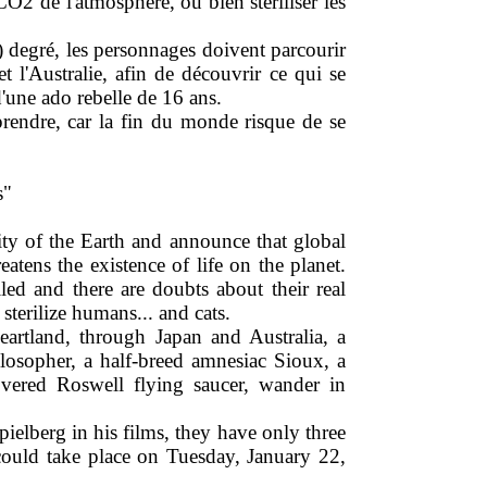
CO2 de l'atmosphère, ou bien stériliser les
degré, les personnages doivent parcourir
t l'Australie, afin de découvrir ce qui se
d'une ado rebelle de 16 ans.
rendre, car la fin du monde risque de se
s"
nity of the Earth and announce that global
atens the existence of life on the planet.
led and there are doubts about their real
sterilize humans... and cats.
rtland, through Japan and Australia, a
osopher, a half-breed amnesiac Sioux, a
vered Roswell flying saucer, wander in
ielberg in his films, they have only three
could take place on Tuesday, January 22,