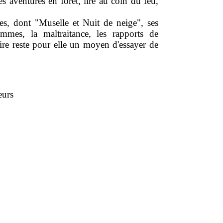
es aventures en forêt, lire au coin du feu,
es, dont "Muselle et Nuit de neige", ses
mmes, la maltraitance, les rapports de
crire reste pour elle un moyen d'essayer de
eurs