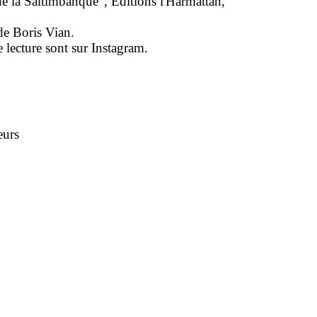
de la Saltimbanque", Éditions l'Harmattan,
 de Boris Vian.
e lecture sont sur Instagram.
eurs