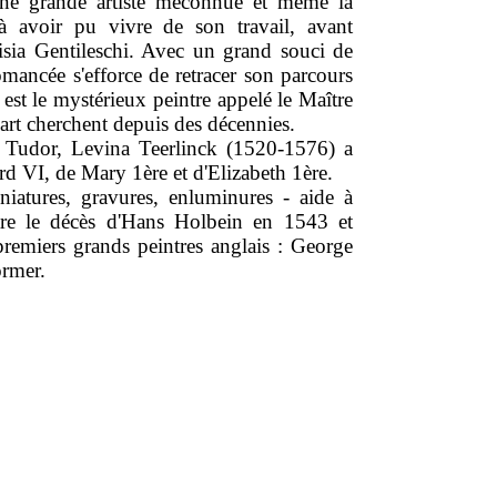
une grande artiste méconnue et même la
 avoir pu vivre de son travail, avant
sia Gentileschi. Avec un grand souci de
romancée s'efforce de retracer son parcours
 est le mystérieux peintre appelé le Maître
'art cherchent depuis des décennies.
s Tudor, Levina Teerlinck (1520-1576) a
rd VI, de Mary 1ère et d'Elizabeth 1ère.
niatures, gravures, enluminures - aide à
tre le décès d'Hans Holbein en 1543 et
remiers grands peintres anglais : George
ormer.