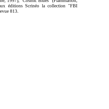
ine, 1997), "Cosmic Blues" (Flammarion,
aux éditions Scrinéo la collection "FBI
revue 813.