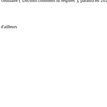
e cellulaire ("Dis-moi comment tu respires"), paraîtra en 
'ailleurs