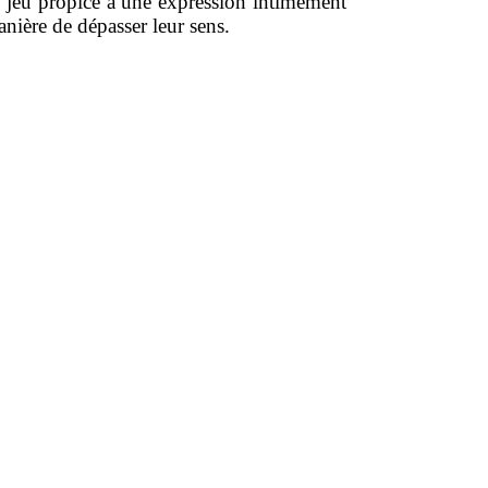
de jeu propice à une expression intimement
nière de dépasser leur sens.