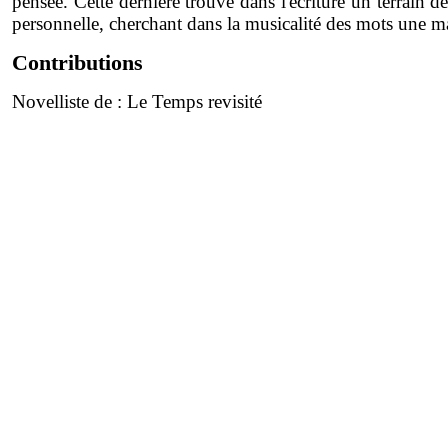
pensée. Cette dernière trouve dans l'écriture un terrain 
personnelle, cherchant dans la musicalité des mots une ma
Contributions
Novelliste de :
Le Temps revisité