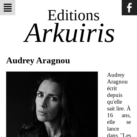
Editions
Arkuiris
Audrey Aragnou
Audrey
Aragnou
écrit
depuis
qu'elle
sait lire. À
16 ans,
elle se
lance
dans "Les