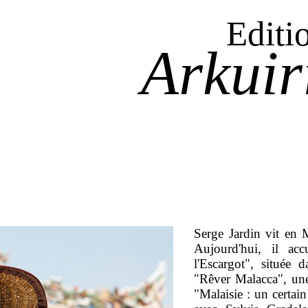
Editi
Arkuir
Serge Jardin vit en M
Aujourd'hui, il ac
l'Escargot", située 
"Rêver Malacca", une
"Malaisie : un certai