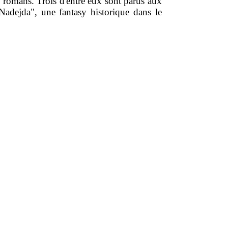
es romans. Trois d'entre eux sont parus aux
Nadejda", une fantasy historique dans le