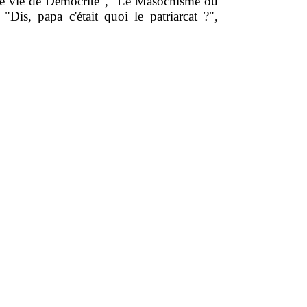
"Une vie de Démocrite", "Le Masochisme ou
Dis, papa c'était quoi le patriarcat ?",