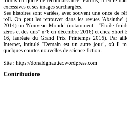
robots en quête de reconnaissance. Parfois, il entre dan
excessives et ses images surchargées.
Ses histoires sont variées, avec souvent une once de réf
roll. On peut les retrouver dans les revues 'Absinthe
2014) ou 'Nouveau Monde' (notamment : "Etoile froide"
zéros et des uns" n°6 en décembre 2016) et chez Short 
16, lauréate du Grand Prix Printemps 2016). Par aill
Internet, intitulé "Demain est un autre jour", où il m
quelques courtes nouvelles de science-fiction.
Site :
https://donaldghautier.wordpress.com
Contributions