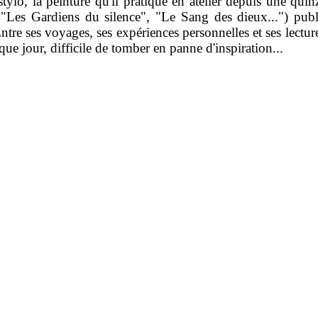
tylo, la peinture qu'il pratique en atelier depuis une quinz
 "Les Gardiens du silence", "Le Sang des dieux...") publié
ntre ses voyages, ses expériences personnelles et ses lectures
que jour, difficile de tomber en panne d'inspiration...